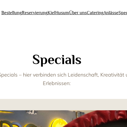
Bestellung
Reservierung
Kiel
Husum
Über uns
Catering
Anlässe
Spec
Specials
cials – hier verbinden sich Leidenschaft, Kreativitä
Erlebnissen: